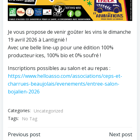
Je vous propose de venir goûter les vins le dimanche
19 avril 2026 à Lantignié !
Avec une belle line-up pour une édition 100%
producteur·ices, 100% bio et 0% soufré !
Inscriptions possibles au salon et au repas :
https://www.helloasso.com/associations/ceps-et-
charrues-beaujolais/evenements/entree-salon-
bojalien-2026
Categories:
Uncategorized
Tags:
No Tag
Post
Post
Previous post
Next post